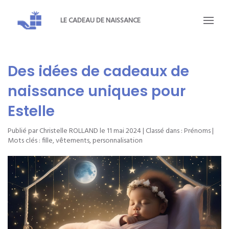
LE CADEAU DE NAISSANCE
Des idées de cadeaux de
naissance uniques pour
Estelle
Publié par Christelle ROLLAND le
11 mai 2024
| Classé dans :
Prénoms
|
Mots clés :
fille
,
vêtements
,
personnalisation