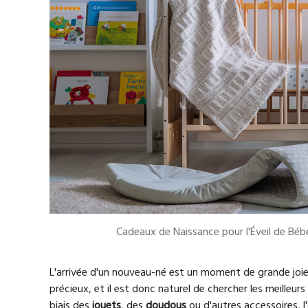
Cadeaux de Naissance pour l'Éveil de Béb
L'arrivée d'un nouveau-né est un moment de grande joie 
précieux, et il est donc naturel de chercher les meilleu
biais des
jouets
, des
doudous
ou d'autres accessoires, l