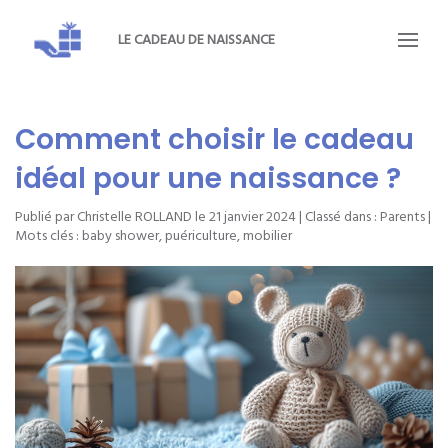
LE CADEAU DE NAISSANCE
Comment choisir le cadeau
idéal pour une naissance ?
Publié par Christelle ROLLAND le
21 janvier 2024
| Classé dans :
Parents
|
Mots clés :
baby shower
,
puériculture
,
mobilier