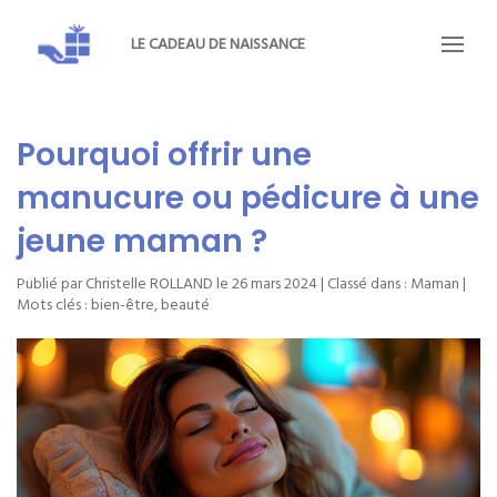
LE CADEAU DE NAISSANCE
Pourquoi offrir une
manucure ou pédicure à une
jeune maman ?
Publié par Christelle ROLLAND le
26 mars 2024
| Classé dans :
Maman
|
Mots clés :
bien-être
,
beauté