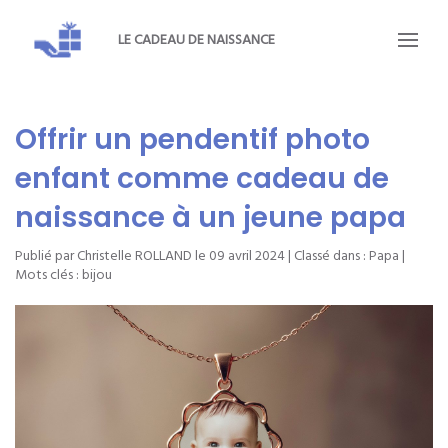
LE CADEAU DE NAISSANCE
Offrir un pendentif photo
enfant comme cadeau de
naissance à un jeune papa
Publié par Christelle ROLLAND le
09 avril 2024
| Classé dans :
Papa
|
Mots clés :
bijou